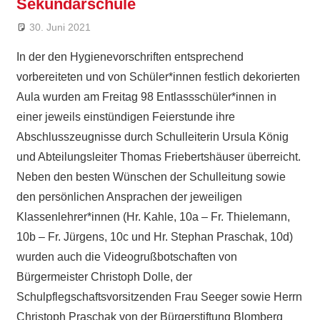
Sekundarschule
30. Juni 2021
Ralf Ziebold
Allgemein
,
Feature
In der den Hygienevorschriften entsprechend
vorbereiteten und von Schüler*innen festlich dekorierten
Aula wurden am Freitag 98 Entlassschüler*innen in
einer jeweils einstündigen Feierstunde ihre
Abschlusszeugnisse durch Schulleiterin Ursula König
und Abteilungsleiter Thomas Friebertshäuser überreicht.
Neben den besten Wünschen der Schulleitung sowie
den persönlichen Ansprachen der jeweiligen
Klassenlehrer*innen (Hr. Kahle, 10a – Fr. Thielemann,
10b – Fr. Jürgens, 10c und Hr. Stephan Praschak, 10d)
wurden auch die Videogrußbotschaften von
Bürgermeister Christoph Dolle, der
Schulpflegschaftsvorsitzenden Frau Seeger sowie Herrn
Christoph Praschak von der Bürgerstiftung Blomberg