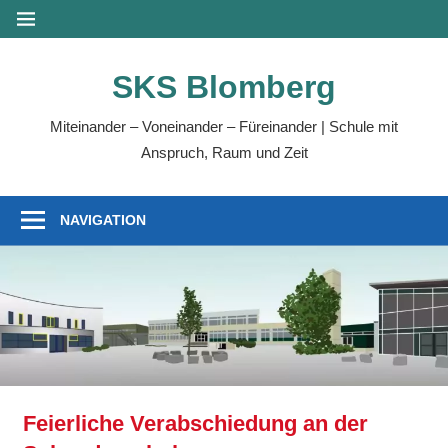
Zum
MENÜ
Inhalt
springen
SKS Blomberg
Miteinander – Voneinander – Füreinander | Schule mit
Anspruch, Raum und Zeit
NAVIGATION
Feierliche Verabschiedung an der