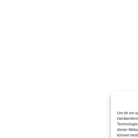
Um dir ein o
Geräteinfor
Technologien
dieser Websi
können best