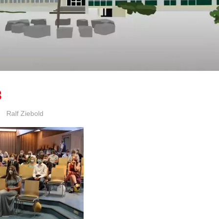
3
Ralf Ziebold