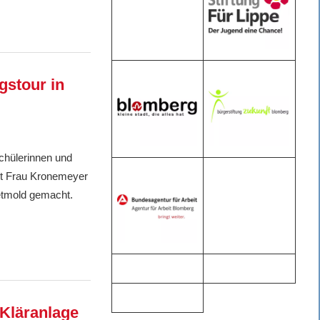
gstour in
chülerinnen und
it Frau Kronemeyer
etmold gemacht.
Kläranlage