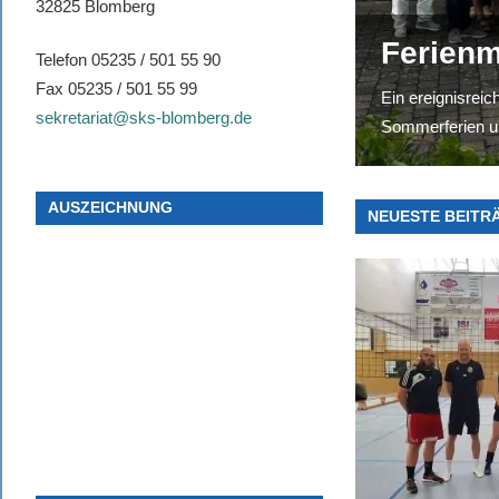
„Fit in 
32825 Blomberg
Neuer R
Ferienm
Auszeic
abgesc
Telefon 05235 / 501 55 90
Der neue Ruhera
„Ein Ja
Fax 05235 / 501 55 99
Ein ereignisreic
In Anerkennung 
Mit einer feierl
neue Kraft tank
sekretariat@sks-blomberg.de
Sommerferien un
„Zukunft mitgem
Berufsorientierung
„Ein Jahrgang m
Namen verdient
AUSZEICHNUNG
NEUESTE BEITR