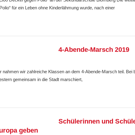
Polio“ für ein Leben ohne Kinderlähmung wurde, nach einer
4-Abende-Marsch 2019
Ralf Ziebold
Allgemein
,
Feature
r nahmen wir zahlreiche Klassen an dem 4-Abende-Marsch teil. Bei
estern gemeinsam in die Stadt marschiert,
Schülerinnen und Schüle
uropa geben