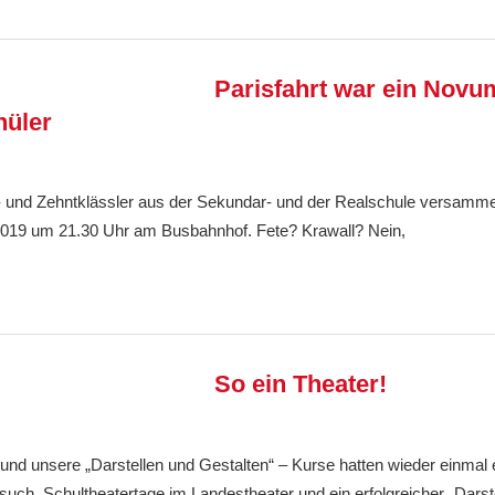
Parisfahrt war ein Novum
hüler
Ralf Ziebold
Allgemein
 und Zehntklässler aus der Sekundar- und der Realschule versamme
.2019 um 21.30 Uhr am Busbahnhof. Fete? Krawall? Nein,
So ein Theater!
Ralf Ziebold
Allgemein
,
Feature
 und unsere „Darstellen und Gestalten“ – Kurse hatten wieder einmal 
ch, Schultheatertage im Landestheater und ein erfolgreicher „Darst