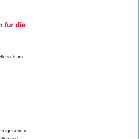
 für die
lte sich am
ereignisreiche
ellen und