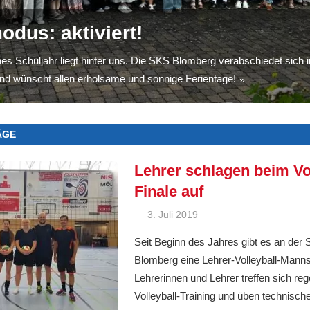
Lippe – fit for job“ 2026 erfolgreic
uheraum für unsere Lehrkräfte er
odus: aktiviert!
hnung für unseren MakerSpace
hlossen
um: Ein Ort, an dem Lehrkräfte zwischen Unterricht, Gesprächen u
hrgang mit Herz“
hes Schuljahr liegt hinter uns. Die SKS Blomberg verabschiedet sich i
für die aktive Gestaltung von innovativer Bildung wurde unsere SK
ichen Abschlussveranstaltung endete auch in diesem Jahr das
en. Zwei Liegen, ein Relaxsessel und Ruhe sorgen dafür, dass die Pa
d wünscht allen erholsame und sonnige Ferientage!
acht“ ausgezeichnet. Darauf sind wir
sprojekt „Fit in Lippe – fit for job“.
it Herz“: 89 Absolvent*innen feiern ihren Schulabschluss an der SK
.
ÄGE
Lehrer schlagen beim Vol
Finale auf
3. Juli 2019
Ralf Ziebold
Allgemein
Seit Beginn des Jahres gibt es an der
Blomberg eine Lehrer-Volleyball-Manns
Lehrerinnen und Lehrer treffen sich r
Volleyball-Training und üben technische