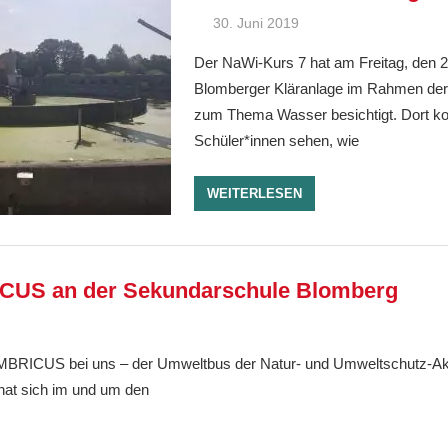
30. Juni 2019
Ralf Ziebold
Allgemein
Der NaWi-Kurs 7 hat am Freitag, den 2
Blomberger Kläranlage im Rahmen der 
zum Thema Wasser besichtigt. Dort ko
Schüler*innen sehen, wie
WEITERLESEN
CUS an der Sekundarschule Blomberg
Ralf Ziebold
Allgemein
UMBRICUS bei uns – der Umweltbus der Natur- und Umweltschutz-
hat sich im und um den