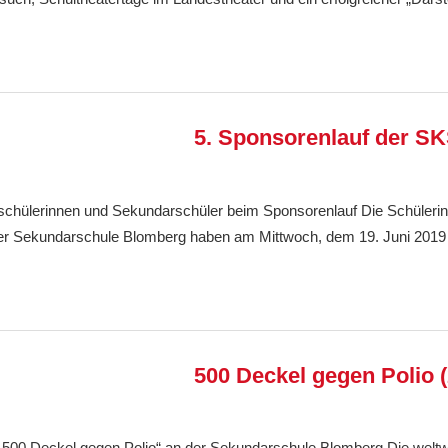
5. Sponsorenlauf der S
Ralf Ziebold
Allgemein
,
Feature
chülerinnen und Sekundarschüler beim Sponsorenlauf Die Schüleri
er Sekundarschule Blomberg haben am Mittwoch, dem 19. Juni 2019 
500 Deckel gegen Polio 
Ralf Ziebold
Allgemein
,
Feature
„500 Deckel gegen Polio“ an der Sekundarschule Blomberg Die welt