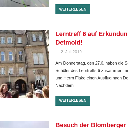
WEITERLESEN
Lerntreff 6 auf Erkundun
Detmold!
2. Juli 2019
Ralf Ziebold
Allgemein
Am Donnerstag, den 27.6. haben die S
Schüler des Lerntreffs 6 zusammen m
und Herrn Flake einen Ausflug nach D
Nachdem
WEITERLESEN
Besuch der Blomberger 