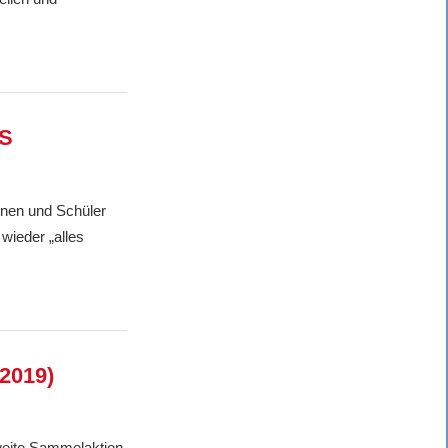
KS
nnen und Schüler
wieder „alles
(2019)
weite Sammelaktion