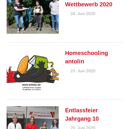
Wettbewerb 2020
24. Juni 2020
Ralf
Allgemein
,
Ziebold
Feature
Homeschooling
antolin
23. Juni 2020
Ralf
Allgemein
,
Ziebold
Feature
Entlassfeier
Jahrgang 10
20. Juni 2020
Ralf
Allgemein
,