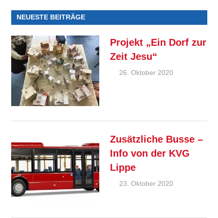
NEUESTE BEITRÄGE
Projekt „Ein Dorf zur
Zeit Jesu“
26. Oktober 2020
Ralf
Ziebold
Allgemein
,
Feature
Zusätzliche Busse –
Info von der KVG
Lippe
23. Oktober 2020
Ralf
Ziebold
Allgemein