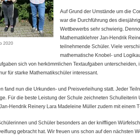
Auf Grund der Umstände um die Co
war die Durchführung des diesjähri
Wettbewerbs sehr schwierig. Dennoc
Mathematiklehrer Jan-Hendrik Rein
b 2020
teilnehmende Schüler. Viele versch
mathematische Knobel- und Logikau
ufgaben sich von herkömmlichen Textaufgaben unterscheiden, i
ur für starke Mathematikschüler interessant.
n fand nun die Urkunden- und Preisverleihung statt. Jeder Te
ge. Für die beste Leistung der Schule zeichneten Schulleiterin
Jan-Hendrik Reinery Lara Madeleine Müller zudem mit einem T-
Schülerinnen und Schüler besonders an der kniffligen Würfelsch
eiflung gebracht hat. Wir freuen uns schon auf den nächsten W