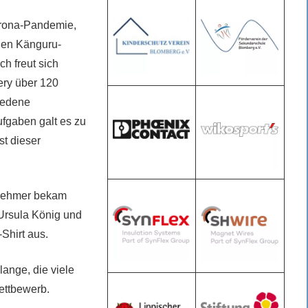
rona-Pandemie,
gen Känguru-
h freut sich
ery über 120
iedene
fgaben galt es zu
st dieser
ilnehmer bekam
 Ursula König und
Shirt aus.
lange, die viele
ettbewerb.