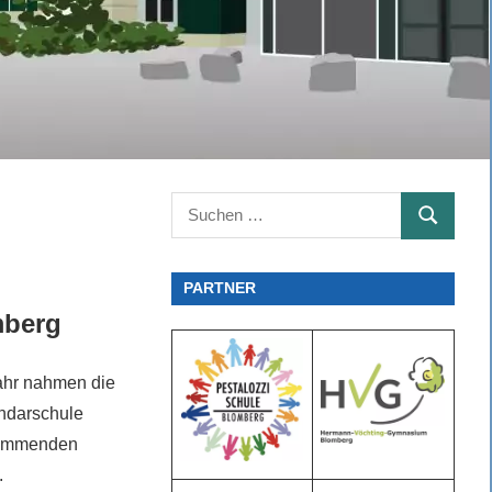
Suchen
SUCHEN
nach:
PARTNER
mberg
ahr nahmen die
ndarschule
tammenden
.