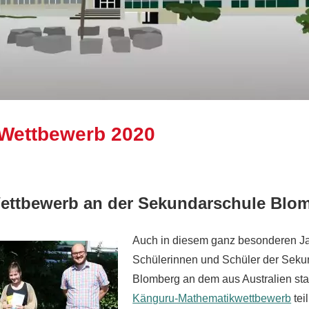
Wettbewerb 2020
Ralf Ziebold
Allgemein
,
Feature
ettbewerb an der Sekundarschule Blo
Auch in diesem ganz besonderen J
Schülerinnen und Schüler der Seku
Blomberg an dem aus Australien s
Känguru-Mathematikwettbewerb
teil