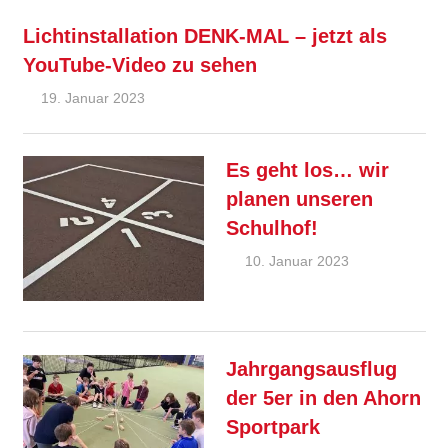
Lichtinstallation DENK-MAL – jetzt als
YouTube-Video zu sehen
19. Januar 2023
Ralf Ziebold
Allgemein
Es geht los… wir
planen unseren
Schulhof!
10. Januar 2023
Ralf
Ziebold
Allgemein
,
Feature
Jahrgangsausflug
der 5er in den Ahorn
Sportpark