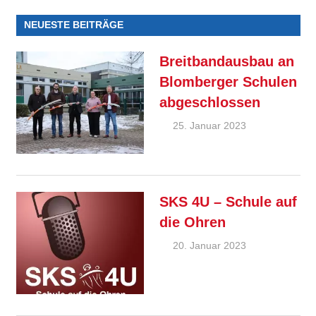
NEUESTE BEITRÄGE
Breitbandausbau an
Blomberger Schulen
abgeschlossen
25. Januar 2023
Ralf
Ziebold
Allgemein
,
Feature
SKS 4U – Schule auf
die Ohren
20. Januar 2023
André
Kahle
Allgemein
,
Feature
,
SKS 4U