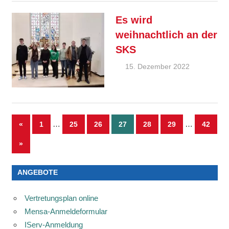
Feature
Es wird
weihnachtlich an der
SKS
15. Dezember 2022
Ralf
Ziebold
Allgemein
Feature
Seitennummerierung
Vorherige
…
…
«
1
25
26
27
28
29
42
Beiträge
der
Nächste
»
Beiträge
Beiträge
ANGEBOTE
Vertretungsplan online
Mensa-Anmeldeformular
IServ-Anmeldung