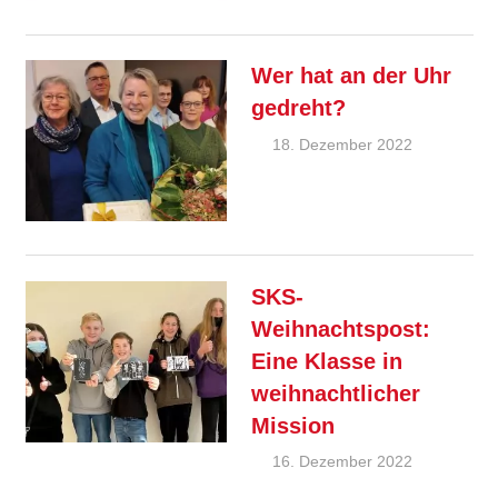
Wer hat an der Uhr
gedreht?
18. Dezember 2022
Ralf
Ziebold
Allgemein
Feature
SKS-
Weihnachtspost:
Eine Klasse in
weihnachtlicher
Mission
16. Dezember 2022
Ralf
Ziebold
Allgemein