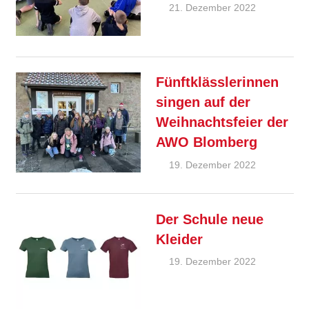
21. Dezember 2022
Ralf
Ziebold
Allgemein
Feature
Fünftklässlerinnen
singen auf der
Weihnachtsfeier der
AWO Blomberg
19. Dezember 2022
Ralf
Ziebold
Allgemein
Feature
Der Schule neue
Kleider
19. Dezember 2022
André
Allgemein
Kahle
Feature