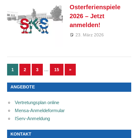
Osterferienspiele
2026 – Jetzt
anmelden!
23. März 2026
André
Allgemein
,
Kahle
Feature
…
1
2
3
15
Nächste
»
Seitennummerierung
Beiträge
der
ANGEBOTE
Beiträge
Vertretungsplan online
Mensa-Anmeldeformular
IServ-Anmeldung
KONTAKT