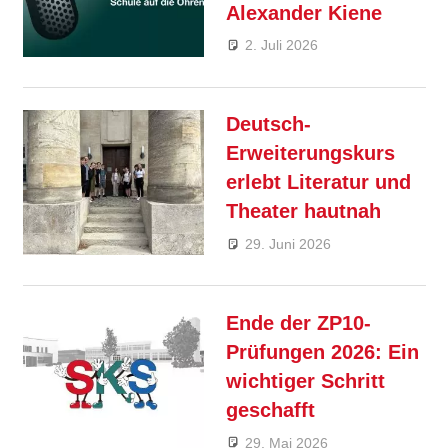
Alexander Kiene
2. Juli 2026
André Kahle
Allgemein
,
Feature
,
SKS 4U
Deutsch-
Erweiterungskurs
erlebt Literatur und
Theater hautnah
29. Juni 2026
André
Allgemein
,
Kahle
Feature
Ende der ZP10-
Prüfungen 2026: Ein
wichtiger Schritt
geschafft
29. Mai 2026
André
Allgemein
,