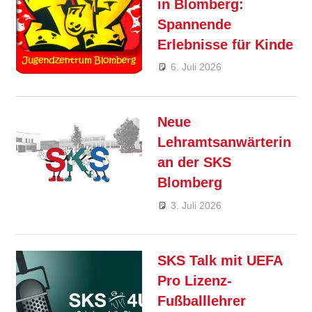
in Blomberg:
Spannende
Erlebnisse für Kinde
6. Juli 2026
André Kahle
Allgemein
,
Feature
Neue
Lehramtsanwärterin
an der SKS
Blomberg
3. Juli 2026
André Kahle
Allgemein
,
Feature
SKS Talk mit UEFA
Pro Lizenz-
Fußballlehrer