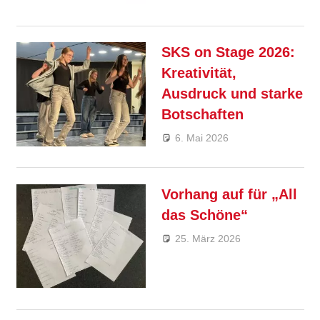
Kahle
Feature
SKS on Stage 2026:
Kreativität,
Ausdruck und starke
Botschaften
6. Mai 2026
André Kahle
Allgemein
,
Feature
Vorhang auf für „All
das Schöne“
25. März 2026
André
Allgemein
,
Kahle
Feature