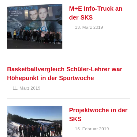
M+E Info-Truck an
der SKS
13. März 2019
Ralf
Allgemein
,
Ziebold
Feature
Basketballvergleich Schüler-Lehrer war
Höhepunkt in der Sportwoche
11. März 2019
Ralf Ziebold
Allgemein
,
Feature
Projektwoche in der
SKS
15. Februar 2019
Ralf
Ziebold
Allgemein
,