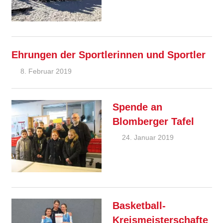
Feature
Ehrungen der Sportlerinnen und Sportler
8. Februar 2019
Ralf Ziebold
Allgemein
,
Feature
Spende an
Blomberger Tafel
24. Januar 2019
Ralf
Ziebold
Allgemein
,
Feature
Basketball-
Kreismeisterschafte