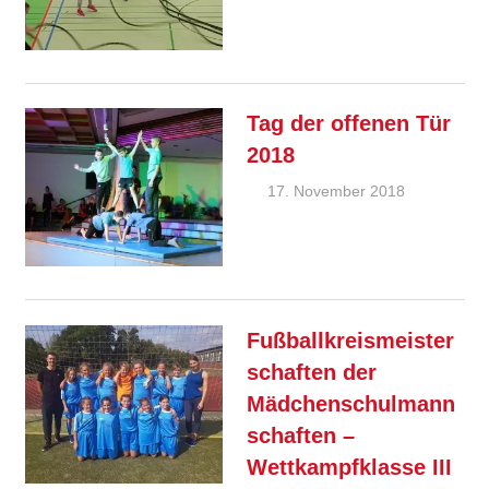
Ziebold
Allgemein
Feature
Tag der offenen Tür
2018
17. November 2018
Ralf
Ziebold
Allgemein
Feature
Fußballkreismeister
schaften der
Mädchenschulmann
schaften –
Wettkampfklasse III