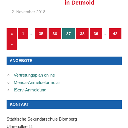
in Detmold
2. November 2018
Ralf Ziebold
Allgemein
Seitennummerierung
Vorherige
…
…
«
1
35
36
37
38
39
42
Beiträge
der
Nächste
»
Beiträge
Beiträge
ANGEBOTE
Vertretungsplan online
Mensa-Anmeldeformular
IServ-Anmeldung
KONTAKT
Städtische Sekundarschule Blomberg
Ulmenallee 11