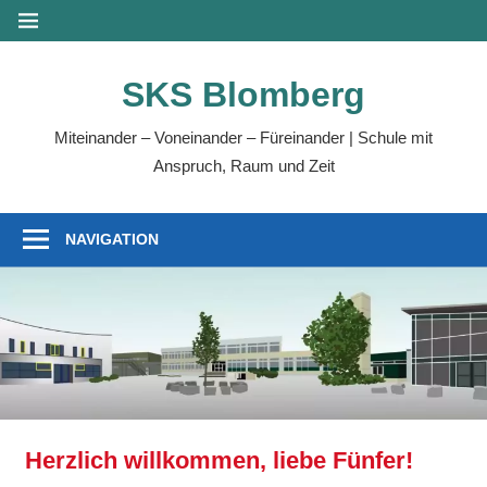
Zum
MENÜ
Inhalt
springen
SKS Blomberg
Miteinander – Voneinander – Füreinander | Schule mit
Anspruch, Raum und Zeit
NAVIGATION
Herzlich willkommen, liebe Fünfer!