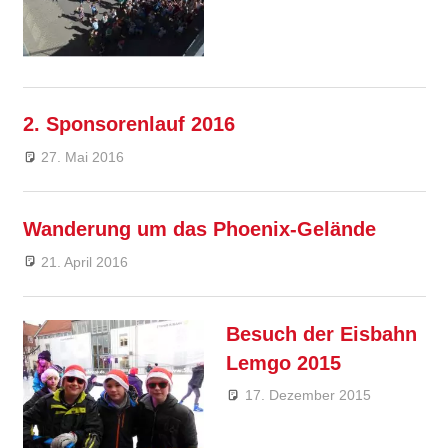
2. Sponsorenlauf 2016
27. Mai 2016
Ralf Ziebold
Allgemein
,
Feature
Wanderung um das Phoenix-Gelände
21. April 2016
Ralf Ziebold
Allgemein
Besuch der Eisbahn
Lemgo 2015
17. Dezember 2015
Ralf
Ziebold
Allgemein
Feature