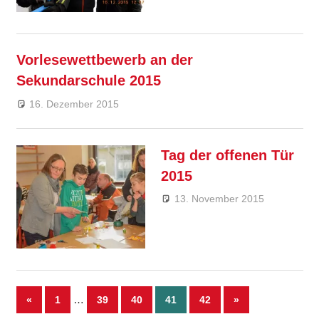
Vorlesewettbewerb an der
Sekundarschule 2015
16. Dezember 2015
Ralf Ziebold
Allgemein
,
Feature
Tag der offenen Tür
2015
13. November 2015
Ralf
Ziebold
Allgemein
Feature
Seitennummerierung
Vorherige
…
Nächste
«
1
39
40
41
42
»
Beiträge
Beiträge