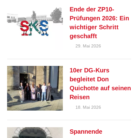
Ende der ZP10-
Prüfungen 2026: Ein
wichtiger Schritt
geschafft
29. Mai 2026
André
Allgemein
,
Kahle
Feature
10er DG-Kurs
begleitet Don
Quichotte auf seinen
Reisen
18. Mai 2026
Ralf
Allgemein
,
Ziebold
Feature
Spannende