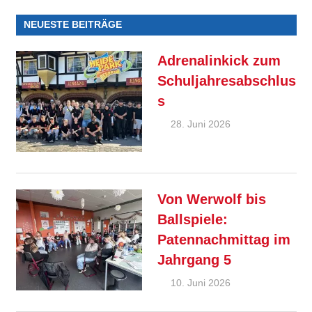
NEUESTE BEITRÄGE
Adrenalinkick zum
Schuljahresabschlus
s
28. Juni 2026
Ralf
Allgemein
,
Ziebold
Feature
Von Werwolf bis
Ballspiele:
Patennachmittag im
Jahrgang 5
10. Juni 2026
Ralf
Allgemein
,
Ziebold
Feature