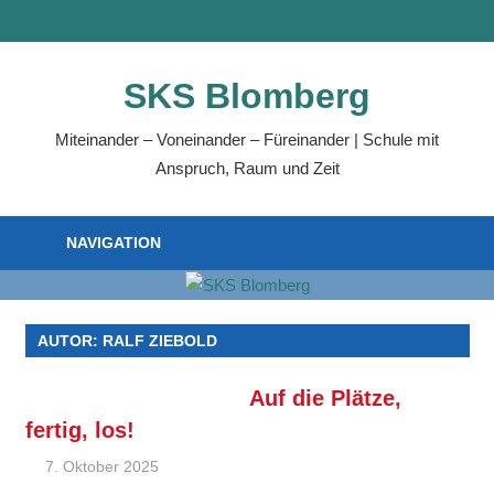
Zum
MENÜ
Inhalt
springen
SKS Blomberg
Miteinander – Voneinander – Füreinander | Schule mit
Anspruch, Raum und Zeit
NAVIGATION
AUTOR:
RALF ZIEBOLD
Auf die Plätze,
fertig, los!
7. Oktober 2025
Ralf Ziebold
Allgemein
,
Feature