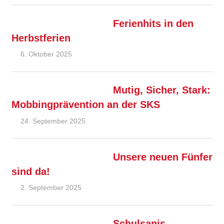
Ferienhits in den
Herbstferien
6. Oktober 2025
Ralf Ziebold
Allgemein
,
Feature
Mutig, Sicher, Stark:
Mobbingprävention an der SKS
24. September 2025
Ralf Ziebold
Allgemein
,
Feature
Unsere neuen Fünfer
sind da!
2. September 2025
Ralf Ziebold
Allgemein
,
Feature
Schulsanis