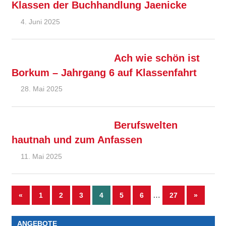
Klassen der Buchhandlung Jaenicke
4. Juni 2025
Ralf Ziebold
Allgemein
,
Feature
Ach wie schön ist
Borkum – Jahrgang 6 auf Klassenfahrt
28. Mai 2025
Ralf Ziebold
Allgemein
,
Feature
Berufswelten
hautnah und zum Anfassen
11. Mai 2025
Ralf Ziebold
Allgemein
,
Feature
…
«
Vorherige
1
2
3
4
5
6
27
Nächste
»
Seitennummerierung
Beiträge
Beiträge
der
ANGEBOTE