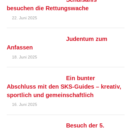
besuchen die Rettungswache
22. Juni 2025
Ralf Ziebold
Allgemein
,
Feature
Judentum zum
Anfassen
18. Juni 2025
Ralf Ziebold
Allgemein
,
Feature
Ein bunter
Abschluss mit den SKS-Guides – kreativ,
sportlich und gemeinschaftlich
16. Juni 2025
Ralf Ziebold
Allgemein
,
Feature
Besuch der 5.