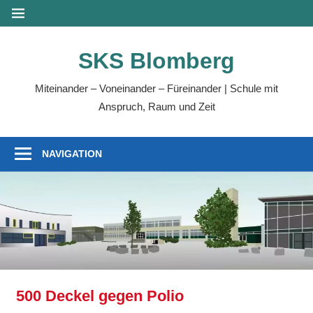
Zum
MENÜ
Inhalt
springen
SKS Blomberg
Miteinander – Voneinander – Füreinander | Schule mit
Anspruch, Raum und Zeit
NAVIGATION
500 Deckel gegen Polio