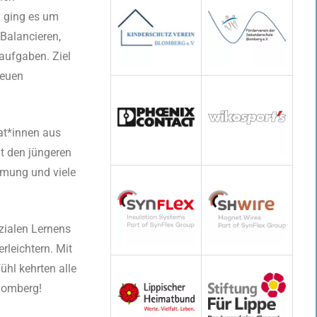
i ging es um
Balancieren,
aufgaben. Ziel
neuen
at*innen aus
t den jüngeren
mmung und viele
zialen Lernens
rleichtern. Mit
ühl kehrten alle
lomberg!