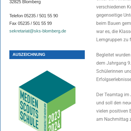
32825 Blomberg
verschiedenen K
gegenseitige Unt
Telefon 05235 / 501 55 90
beim Bauen geme
Fax 05235 / 501 55 99
sekretariat@sks-blomberg.de
war es, die Klas
Lerngruppen zu f
Begleitet wurden
AUSZEICHNUNG
dem Jahrgang 9. 
Schülerinnen und
Erfolgserlebniss
Der Teamtag im A
und soll den neu
vielen positiven
am Nachmittag z