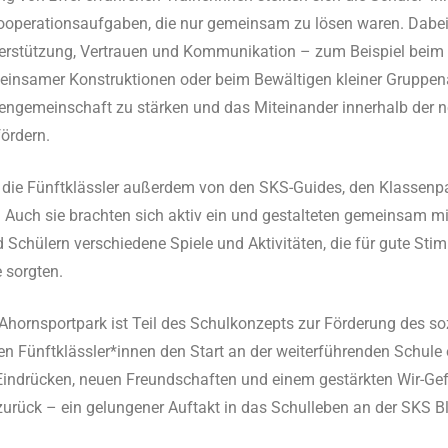
ooperationsaufgaben, die nur gemeinsam zu lösen waren. Dabe
erstützung, Vertrauen und Kommunikation – zum Beispiel beim 
insamer Konstruktionen oder beim Bewältigen kleiner Gruppen
sengemeinschaft zu stärken und das Miteinander innerhalb der 
ördern.
 die Fünftklässler außerdem von den SKS-Guides, den Klassenp
Auch sie brachten sich aktiv ein und gestalteten gemeinsam mi
 Schülern verschiedene Spiele und Aktivitäten, die für gute Sti
e sorgten.
hornsportpark ist Teil des Schulkonzepts zur Förderung des so
en Fünftklässler*innen den Start an der weiterführenden Schule e
 Eindrücken, neuen Freundschaften und einem gestärkten Wir-Gef
urück – ein gelungener Auftakt in das Schulleben an der SKS B