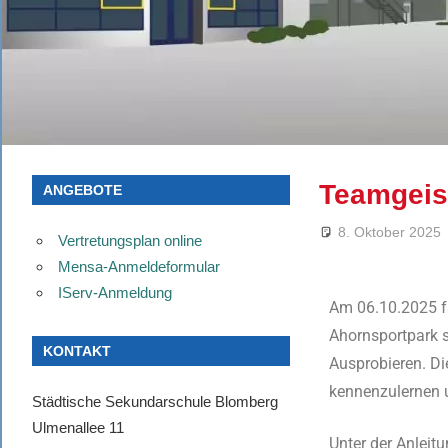
Teamgeist
ANGEBOTE
8. Oktober 2025
Vertretungsplan online
Mensa-Anmeldeformular
IServ-Anmeldung
Am 06.10.2025 f
Ahornsportpark 
KONTAKT
Ausprobieren. Di
kennenzulernen
Städtische Sekundarschule Blomberg
Ulmenallee 11
Unter der Anleit