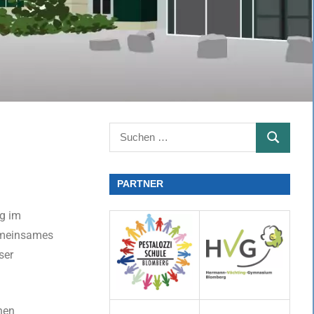
PARTNER
g im
emeinsames
ser
nnen