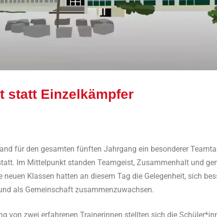
 statt Einzelkämpfer
Ralf Ziebold
Allgemein
,
Feature
and für den gesamten fünften Jahrgang ein besonderer Teamta
statt. Im Mittelpunkt standen Teamgeist, Zusammenhalt und g
e neuen Klassen hatten an diesem Tag die Gelegenheit, sich bes
 und als Gemeinschaft zusammenzuwachsen.
ung von zwei erfahrenen Trainerinnen stellten sich die Schüler*i