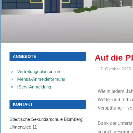
Auf die Pl
ANGEBOTE
7. Oktober 2025
Vertretungsplan online
Mensa-Anmeldeformular
IServ-Anmeldung
Wie in jedem Jah
Wetter und mit v
KONTAKT
Verspätung – vol
Städtische Sekundarschule Blomberg
Dank der Unterst
Ulmenallee 11
schnell gesprun