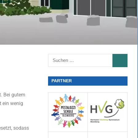
PARTNER
t. Bei gutem
t ein wenig
setzt, sodass