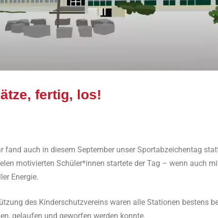
ätze, fertig, los!
Ralf Ziebold
Allgemein
,
Feature
r fand auch in diesem September unser Sportabzeichentag stat
ielen motivierten Schüler*innen startete der Tag – wenn auch mi
ler Energie.
ützung des Kinderschutzvereins waren alle Stationen bestens be
gen, gelaufen und geworfen werden konnte.