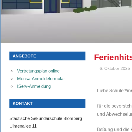
Ferienhit
ANGEBOTE
6. Oktober 2025
Vertretungsplan online
Mensa-Anmeldeformular
IServ-Anmeldung
Liebe Schüler*in
KONTAKT
für die bevorsteh
und Abwechselung
Städtische Sekundarschule Blomberg
Ulmenallee 11
Be8ung und die 