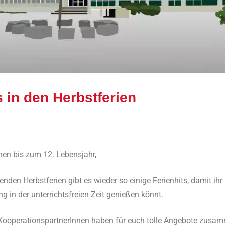
s in den Herbstferien
Ralf Ziebold
Allgemein
,
Feature
nen bis zum 12. Lebensjahr,
enden Herbstferien gibt es wieder so einige Ferienhits, damit ih
 in der unterrichtsfreien Zeit genießen könnt.
KooperationspartnerInnen haben für euch tolle Angebote zusam