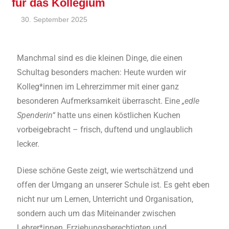
für das Kollegium
30. September 2025
André Kahle
Allgemein
,
Feature
Manchmal sind es die kleinen Dinge, die einen
Schultag besonders machen: Heute wurden wir
Kolleg*innen im Lehrerzimmer mit einer ganz
besonderen Aufmerksamkeit überrascht. Eine
„edle
Spenderin“
hatte uns einen köstlichen Kuchen
vorbeigebracht – frisch, duftend und unglaublich
lecker.
Diese schöne Geste zeigt, wie wertschätzend und
offen der Umgang an unserer Schule ist. Es geht eben
nicht nur um Lernen, Unterricht und Organisation,
sondern auch um das Miteinander zwischen
Lehrer*innen, Erziehungsberechtigten und