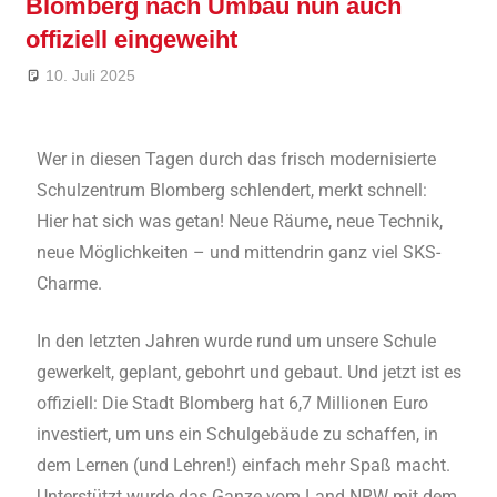
Blomberg nach Umbau nun auch
offiziell eingeweiht
10. Juli 2025
André Kahle
Allgemein
,
Feature
Wer in diesen Tagen durch das frisch modernisierte
Schulzentrum Blomberg schlendert, merkt schnell:
Hier hat sich was getan! Neue Räume, neue Technik,
neue Möglichkeiten – und mittendrin ganz viel SKS-
Charme.
In den letzten Jahren wurde rund um unsere Schule
gewerkelt, geplant, gebohrt und gebaut. Und jetzt ist es
offiziell: Die Stadt Blomberg hat 6,7 Millionen Euro
investiert, um uns ein Schulgebäude zu schaffen, in
dem Lernen (und Lehren!) einfach mehr Spaß macht.
Unterstützt wurde das Ganze vom Land NRW mit dem