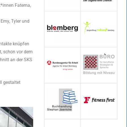
t*innen Fatema,
 Emy, Tyler und
ontakte knüpfen
t, schon vor dem
hnitt an der SKS
l gestaltet