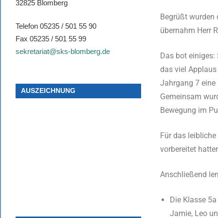
32825 Blomberg
Begrüßt wurden d
Telefon 05235 / 501 55 90
übernahm Herr Rö
Fax 05235 / 501 55 99
sekretariat@sks-blomberg.de
Das bot einiges:
das viel Applaus
Jahrgang 7 eine
AUSZEICHNUNG
Gemeinsam wurde
Bewegung im Pub
Für das leibliche
vorbereitet hatte
Anschließend ler
Die Klasse 5a 
Jamie, Leo un