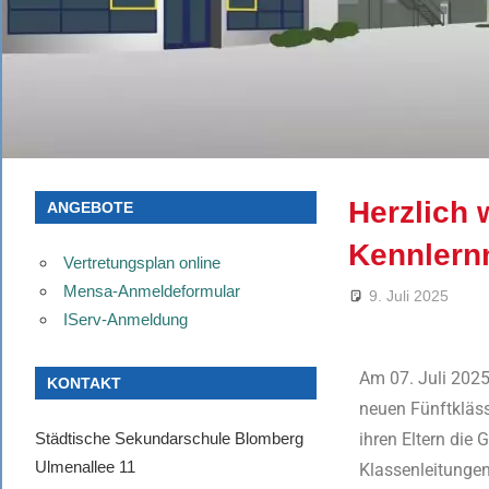
Herzlich
ANGEBOTE
Kennlern
Vertretungsplan online
Mensa-Anmeldeformular
9. Juli 2025
IServ-Anmeldung
Am 07. Juli 2025
KONTAKT
neuen Fünftkläss
Städtische Sekundarschule Blomberg
ihren Eltern die
Ulmenallee 11
Klassenleitungen