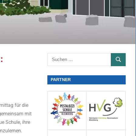
:
PARTNER
ittag für die
n gemeinsam mit
e Schule, ihre
enzulernen.