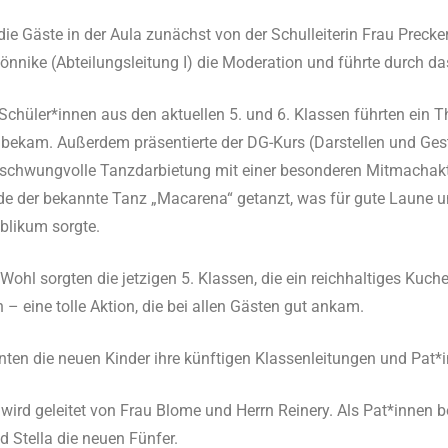
ie Gäste in der Aula zunächst von der Schulleiterin Frau Precke
nnike (Abteilungsleitung I) die Moderation und führte durch 
 Schüler*innen aus den aktuellen 5. und 6. Klassen führten ein T
 bekam. Außerdem präsentierte der DG-Kurs (Darstellen und Ges
 schwungvolle Tanzdarbietung mit einer besonderen Mitmachakt
 der bekannte Tanz „Macarena“ getanzt, was für gute Laune un
likum sorgte.
 Wohl sorgten die jetzigen 5. Klassen, die ein reichhaltiges Kuch
n – eine tolle Aktion, die bei allen Gästen gut ankam.
nten die neuen Kinder ihre künftigen Klassenleitungen und Pat*
wird geleitet von Frau Blome und Herrn Reinery. Als Pat*innen b
d Stella die neuen Fünfer.