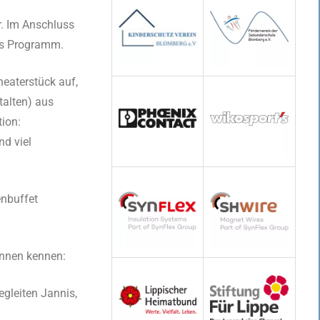
r. Im Anschluss
das Programm.
heaterstück auf,
talten) aus
ion:
d viel
enbuffet
innen kennen:
egleiten Jannis,