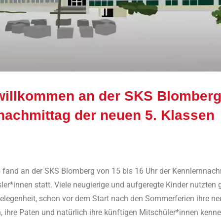
 willkommen an der SKS Blomberg
nachmittag der neuen 5. Klassen
André Kahle
Allgemein
,
Feature
 fand an der SKS Blomberg von 15 bis 16 Uhr der Kennlernnachm
ler*innen statt. Viele neugierige und aufgeregte Kinder nutzte
 Gelegenheit, schon vor dem Start nach den Sommerferien ihre neu
, ihre Paten und natürlich ihre künftigen Mitschüler*innen kenn