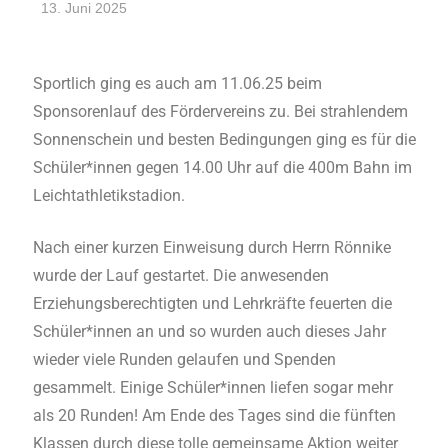
13. Juni 2025
André Kahle
Allgemein
,
Feature
Sportlich ging es auch am 11.06.25 beim
Sponsorenlauf des Fördervereins zu. Bei strahlendem
Sonnenschein und besten Bedingungen ging es für die
Schüler*innen gegen 14.00 Uhr auf die 400m Bahn im
Leichtathletikstadion.
Nach einer kurzen Einweisung durch Herrn Rönnike
wurde der Lauf gestartet. Die anwesenden
Erziehungsberechtigten und Lehrkräfte feuerten die
Schüler*innen an und so wurden auch dieses Jahr
wieder viele Runden gelaufen und Spenden
gesammelt. Einige Schüler*innen liefen sogar mehr
als 20 Runden! Am Ende des Tages sind die fünften
Klassen durch diese tolle gemeinsame Aktion weiter