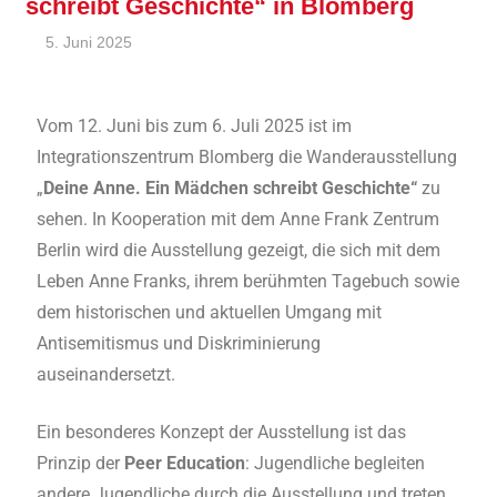
schreibt Geschichte“ in Blomberg
5. Juni 2025
André Kahle
Allgemein
,
Feature
Vom 12. Juni bis zum 6. Juli 2025 ist im
Integrationszentrum Blomberg die Wanderausstellung
„
Deine Anne. Ein Mädchen schreibt Geschichte“
zu
sehen. In Kooperation mit dem Anne Frank Zentrum
Berlin wird die Ausstellung gezeigt, die sich mit dem
Leben Anne Franks, ihrem berühmten Tagebuch sowie
dem historischen und aktuellen Umgang mit
Antisemitismus und Diskriminierung
auseinandersetzt.
Ein besonderes Konzept der Ausstellung ist das
Prinzip der
Peer Education
: Jugendliche begleiten
andere Jugendliche durch die Ausstellung und treten