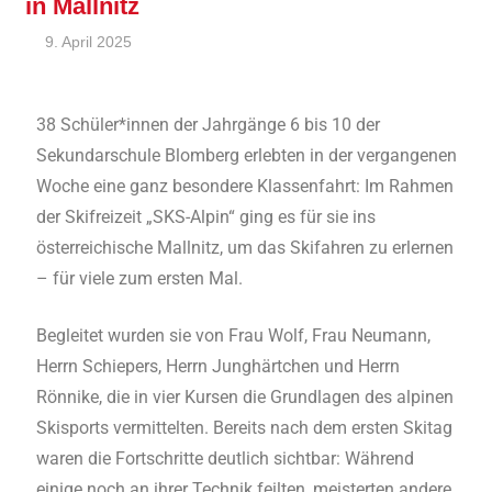
in Mallnitz
9. April 2025
André Kahle
Allgemein
,
Feature
38 Schüler*innen der Jahrgänge 6 bis 10 der
Sekundarschule Blomberg erlebten in der vergangenen
Woche eine ganz besondere Klassenfahrt: Im Rahmen
der Skifreizeit „SKS-Alpin“ ging es für sie ins
österreichische Mallnitz, um das Skifahren zu erlernen
– für viele zum ersten Mal.
Begleitet wurden sie von Frau Wolf, Frau Neumann,
Herrn Schiepers, Herrn Junghärtchen und Herrn
Rönnike, die in vier Kursen die Grundlagen des alpinen
Skisports vermittelten. Bereits nach dem ersten Skitag
waren die Fortschritte deutlich sichtbar: Während
einige noch an ihrer Technik feilten, meisterten andere