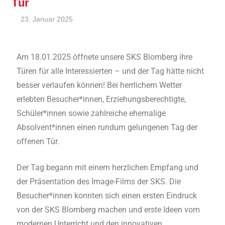
Tür
23. Januar 2025
André Kahle
Allgemein
,
Feature
Am 18.01.2025 öffnete unsere SKS Blomberg ihre
Türen für alle Interessierten – und der Tag hätte nicht
besser verlaufen können! Bei herrlichem Wetter
erlebten Besucher*innen, Erziehungsberechtigte,
Schüler*innen sowie zahlreiche ehemalige
Absolvent*innen einen rundum gelungenen Tag der
offenen Tür.
Der Tag begann mit einem herzlichen Empfang und
der Präsentation des Image-Films der SKS. Die
Besucher*innen konnten sich einen ersten Eindruck
von der SKS Blomberg machen und erste Ideen vom
modernen Unterricht und den innovativen