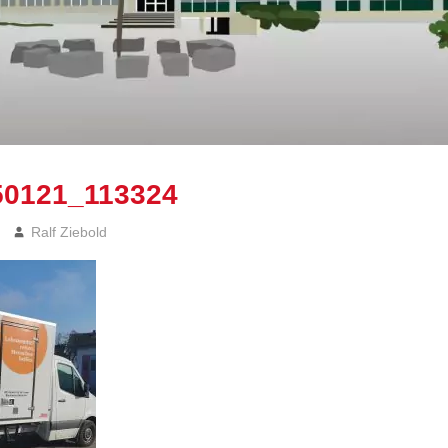
50121_113324
Ralf Ziebold