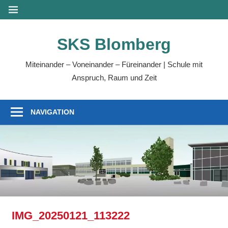
Zum
MENÜ
Inhalt
springen
SKS Blomberg
Miteinander – Voneinander – Füreinander | Schule mit
Anspruch, Raum und Zeit
NAVIGATION
IMG_20250121_113222