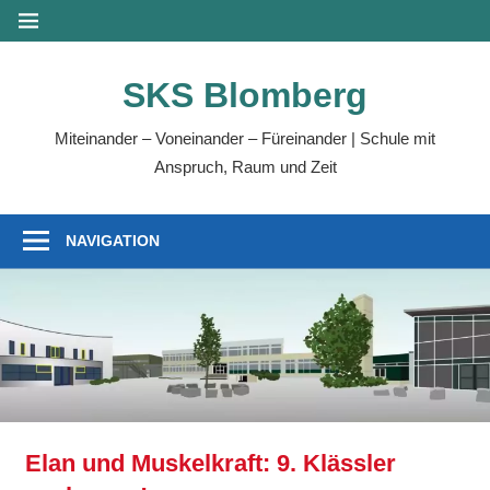
Zum
MENÜ
Inhalt
springen
SKS Blomberg
Miteinander – Voneinander – Füreinander | Schule mit
Anspruch, Raum und Zeit
NAVIGATION
Elan und Muskelkraft: 9. Klässler