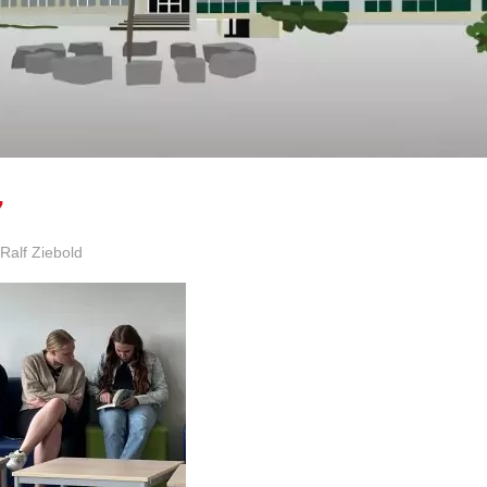
7
Ralf Ziebold