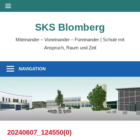
Zum
MENÜ
Inhalt
springen
SKS Blomberg
Miteinander – Voneinander – Füreinander | Schule mit
Anspruch, Raum und Zeit
NAVIGATION
20240607_124550(0)