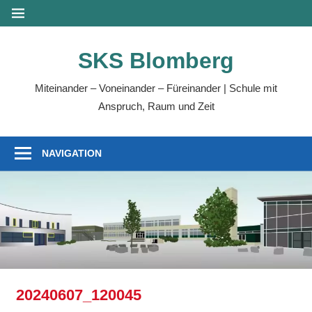
Zum
MENÜ
Inhalt
springen
SKS Blomberg
Miteinander – Voneinander – Füreinander | Schule mit
Anspruch, Raum und Zeit
NAVIGATION
20240607_120045