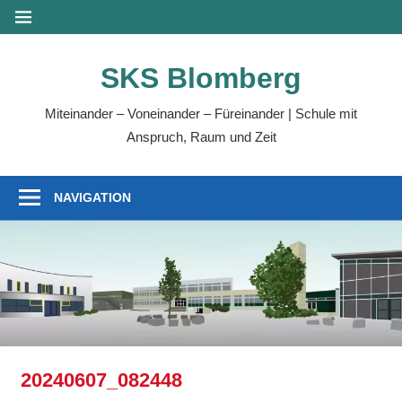
Zum
MENÜ
Inhalt
springen
SKS Blomberg
Miteinander – Voneinander – Füreinander | Schule mit
Anspruch, Raum und Zeit
NAVIGATION
20240607_082448