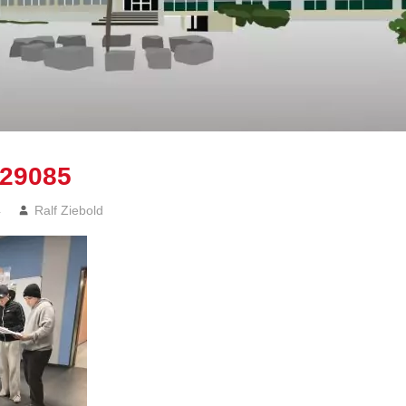
29085
4
Ralf Ziebold