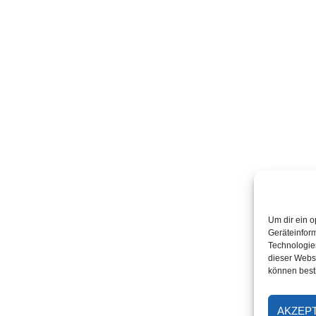
Um dir ein o
Geräteinfor
Technologien
dieser Websi
können best
AKZEP