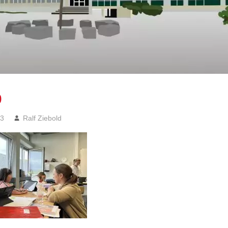
0
23
Ralf Ziebold