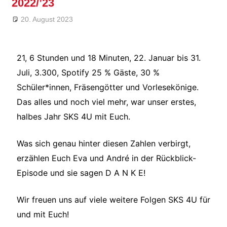
2022/’23
20. August 2023
André Kahle
Allgemein
,
Feature
,
SKS 4U
21, 6 Stunden und 18 Minuten, 22. Januar bis 31.
Juli, 3.300, Spotify 25 % Gäste, 30 %
Schüler*innen, Fräsengötter und Vorlesekönige.
Das alles und noch viel mehr, war unser erstes,
halbes Jahr SKS 4U mit Euch.
Was sich genau hinter diesen Zahlen verbirgt,
erzählen Euch Eva und André in der Rückblick-
Episode und sie sagen D A N K E!
Wir freuen uns auf viele weitere Folgen SKS 4U für
und mit Euch!