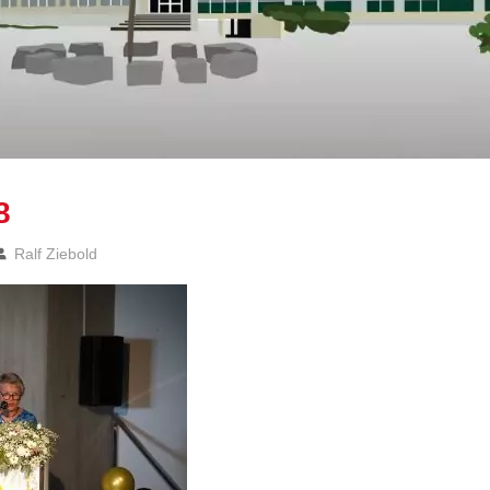
8
Ralf Ziebold