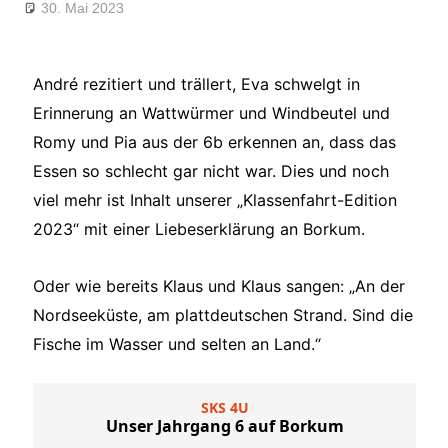
30. Mai 2023
André Kahle
Allgemein
,
Feature
,
SKS 4U
André rezitiert und trällert, Eva schwelgt in
Erinnerung an Wattwürmer und Windbeutel und
Romy und Pia aus der 6b erkennen an, dass das
Essen so schlecht gar nicht war. Dies und noch
viel mehr ist Inhalt unserer „Klassenfahrt-Edition
2023“ mit einer Liebeserklärung an Borkum.
Oder wie bereits Klaus und Klaus sangen: „An der
Nordseeküste, am plattdeutschen Strand. Sind die
Fische im Wasser und selten an Land.“