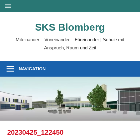
Zum
MENÜ
Inhalt
springen
SKS Blomberg
Miteinander – Voneinander – Füreinander | Schule mit
Anspruch, Raum und Zeit
NAVIGATION
20230425_122450