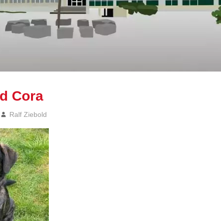
nd Cora
Ralf Ziebold