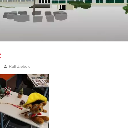
2
Ralf Ziebold