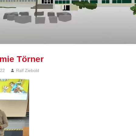
amie Törner
022
Ralf Ziebold