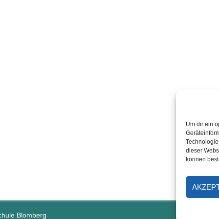
Um dir ein o
Geräteinfor
Technologien
dieser Websi
können best
AKZEP
schule Blomberg