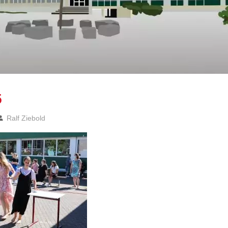
5
Ralf Ziebold