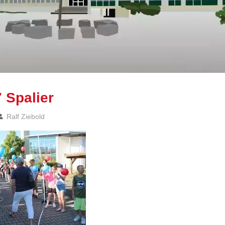
 Spalier
Ralf Ziebold