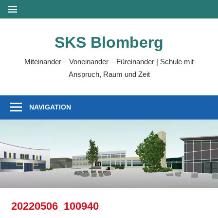
Zum
MENÜ
Inhalt
springen
SKS Blomberg
Miteinander – Voneinander – Füreinander | Schule mit
Anspruch, Raum und Zeit
NAVIGATION
20220506_100940