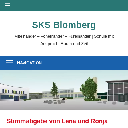
Zum
MENÜ
Inhalt
springen
SKS Blomberg
Miteinander – Voneinander – Füreinander | Schule mit
Anspruch, Raum und Zeit
NAVIGATION
Stimmabgabe von Lena und Ronja