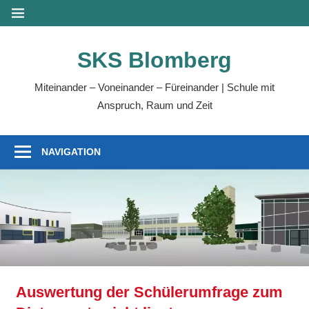
Zum
MENÜ
Inhalt
springen
SKS Blomberg
Miteinander – Voneinander – Füreinander | Schule mit
Anspruch, Raum und Zeit
NAVIGATION
Auswertung der Schülerumfrage zum