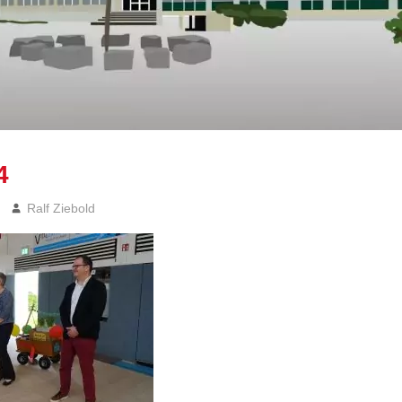
4
Ralf Ziebold