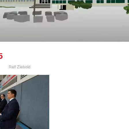
5
Ralf Ziebold