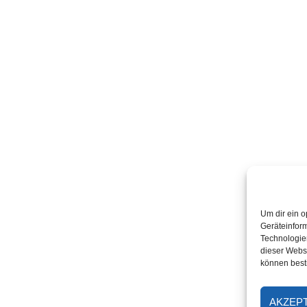
Um dir ein o
Geräteinfor
Technologien
dieser Websi
können best
AKZEP