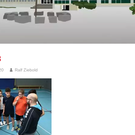
3
20
Ralf Ziebold