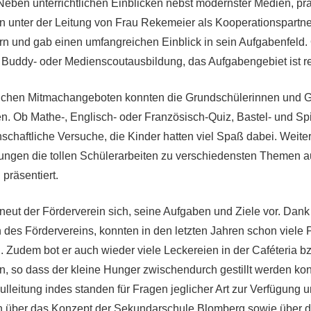
Neben unterrichtlichen Einblicken nebst modernster Medien, prä
n unter der Leitung von Frau Rekemeier als Kooperationspartn
tern und gab einen umfangreichen Einblick in sein Aufgabenfeld.
 Buddy- oder Medienscoutausbildung, das Aufgabengebiet ist rec
ichen Mitmachangeboten konnten die Grundschülerinnen und 
en. Ob Mathe-, Englisch- oder Französisch-Quiz, Bastel- und S
schaftliche Versuche, die Kinder hatten viel Spaß dabei. Weite
lungen die tollen Schülerarbeiten zu verschiedensten Themen 
 präsentiert.
erneut der Förderverein sich, seine Aufgaben und Ziele vor. Dank
 des Fördervereins, konnten in den letzten Jahren schon viele 
 Zudem bot er auch wieder viele Leckereien in der Caféteria b
, so dass der kleine Hunger zwischendurch gestillt werden kon
ulleitung indes standen für Fragen jeglicher Art zur Verfügung u
ern über das Konzept der Sekundarschule Blomberg sowie über 