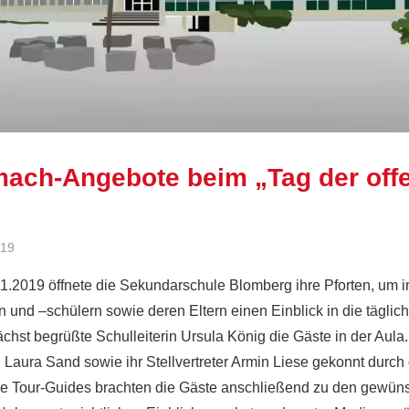
mach-Angebote beim „Tag der off
019
Ralf Ziebold
Allgemein
,
Feature
.2019 öffnete die Sekundarschule Blomberg ihre Pforten, um in
 und –schülern sowie deren Eltern einen Einblick in die täglich
chst begrüßte Schulleiterin Ursula König die Gäste in der Aula.
 Laura Sand sowie ihr Stellvertreter Armin Liese gekonnt durch
e Tour-Guides brachten die Gäste anschließend zu den gewün