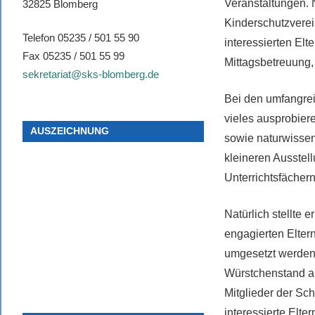
Veranstaltungen. 
32825 Blomberg
Kinderschutzverei
Telefon 05235 / 501 55 90
interessierten El
Fax 05235 / 501 55 99
Mittagsbetreuung,
sekretariat@sks-blomberg.de
Bei den umfangre
vieles ausprobier
AUSZEICHNUNG
sowie naturwissen
kleineren Ausstel
Unterrichtsfächern
Natürlich stellte 
engagierten Eltern
umgesetzt werden.
Würstchenstand an
Mitglieder der Sch
interessierte Elt