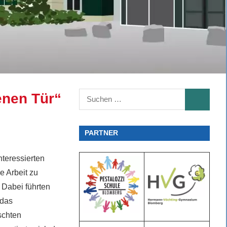
Suchen
enen Tür“
SUCHEN
nach:
PARTNER
teressierten
e Arbeit zu
 Dabei führten
 das
schten