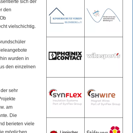
sentierte sich der
er den
 Ob
ht vielschichtig.
Grundschüler
pieleangebote
rhin wurden in
aus den einzelnen
 der sehr
Projekte
zw. am
nte. Die
nd berieten viele
die möglichen