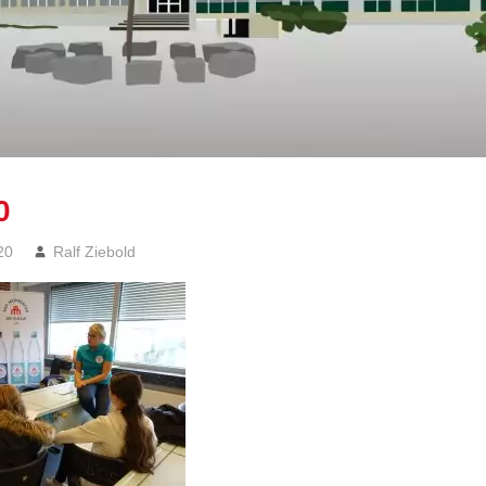
0
20
Ralf Ziebold